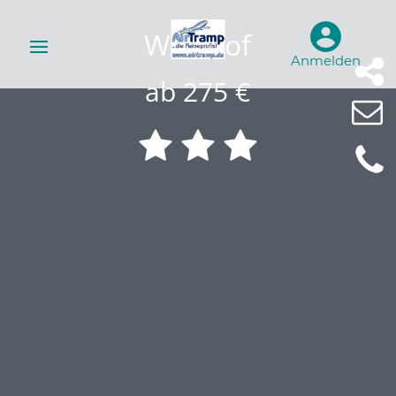
Wieshof
Anmelden
ab 275 €