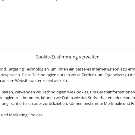
Cookie-Zustimmung verwalten
Kontakt
nd Targeting Technologien, um Ihnen ein besseres Internet-Erlebnis zu erm
 anzupassen. Diese Technologien nutzen wir außerdem, um Ergebnisse zu m
ISESERVICE GMBH
Adresse
nsere Website weiter zu entwickeln.
Air Tramp 
u bieten, verwenden wir Technologien wie Cookies, um Geräteinformationen
-
13:00
|
13:30
-
18:00
Neuenweg 
nologien zustimmmen, können wir Daten wie das Surfverhalten oder eindeut
35390 Gie
mmung nicht erteilen oder zurückziehen, können bestimmte Merkmale und Fu
-
13:00
|
13:30
-
18:00
 und Marketing Cookies.
-
13:00
|
13:30
-
18:00
E-Mail
0
-
13:00
|
13:30
-
18:00