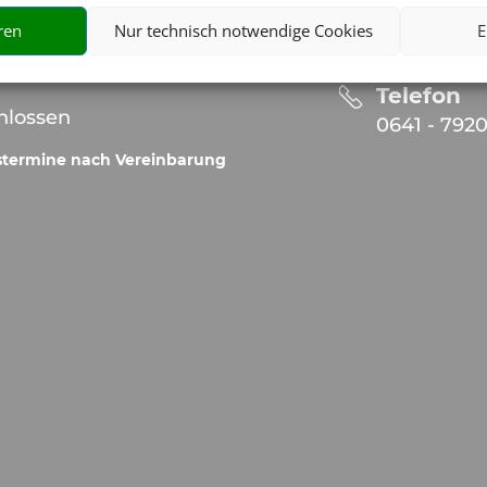
info@airtr
-
13:00
|
13:30
-
18:00
ren
Nur technisch notwendige Cookies
E
hlossen
Telefon
hlossen
0641 - 792
stermine nach Vereinbarung