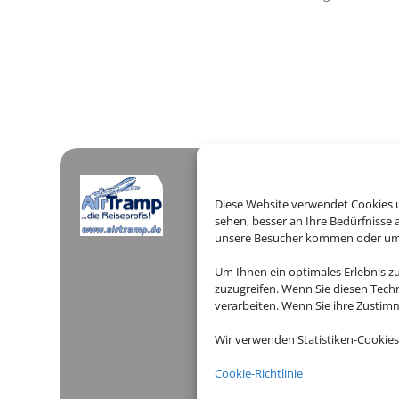
Öffnungszeiten
Diese Website verwendet Cookies u
sehen, besser an Ihre Bedürfnisse
AIR TRAMP RE
unsere Besucher kommen oder um u
Um Ihnen ein optimales Erlebnis z
Montag:
10:00
zuzugreifen. Wenn Sie diesen Tech
verarbeiten. Wenn Sie ihre Zusti
Dienstag:
10:00
Wir verwenden Statistiken-Cookies
Mittwoch:
10:00
Cookie-Richtlinie
Donnerstag:
10:0