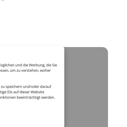
öglichen und die Werbung, die Sie
essen, um zu verstehen, woher
Reiseservice GmbH
 zu speichern und/oder darauf
15
ige IDs auf dieser Website
ßen
nktionen beeinträchtigt werden.