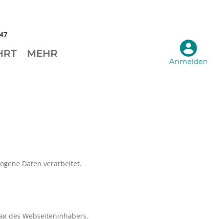
047
HRT
MEHR
Anmelden
zogene Daten verarbeitet.
ag des Webseiteninhabers.