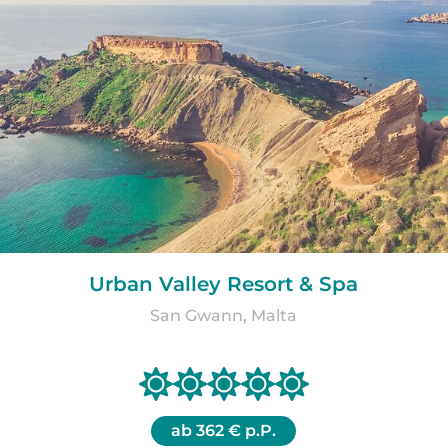
Urban Valley Resort & Spa
San Gwann, Malta
ab
362 € p.P.