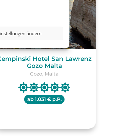
instellungen ändern
Kempinski Hotel San Lawrenz
Gozo Malta
Gozo, Malta
ab
1.031 € p.P.